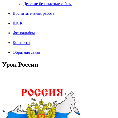
Детские безопасные сайты
Воспитательная работа
ШСК
Фотоальбом
Контакты
Обратная связь
Урок России
Set
От
Оставьте
комментарий
к
Урок
России