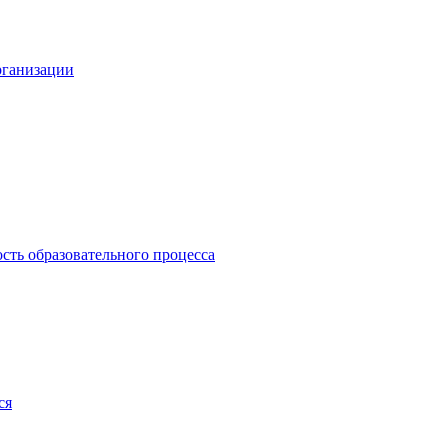
рганизации
сть образовательного процесса
ся